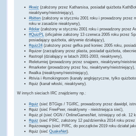
#kwiz
(założony przez Katharsisa, posiadał quizbota KathBo
nieaktywny/nieistniejący),
#bitten
(założony w styczniu 2001 roku i prowadzony przez m.i
roku w zasadzie nieaktywny),
#dolar
(założony w styczniu 2001 roku i prowadzony przez An
#QuizPL
(oficjalnie założony 13 czerwca 2005 roku przez Sp
posiadający quizbota, aktywnie działający),
#quiz24
(założony przez gefka pod koniec 2005 roku, posiada
#quizer (zarządzany przez plasta, posiadał quizbota, obecni
#astropl (działający w latach 2001-2003, nieaktywny),
#teleturniej (prowadzony przez snajperx, nieaktywny/nieistnie
#marketer (prowadzony przez fou, nieaktywny/nieistniejący),
#walka (nieaktywny/nieistniejący),
#trivia i #smokingroom (kanały anglojęzyczne, tylko quizbot
#quiz (kanał włoski, nieaktywny).
W innych sieciach IRC znajdziemy np.:
#quiz
(sieć BTGigs / TGIRC, prowadzony przez dawidpl, istnie
#quiz (sieć FreePeer, nieaktywny - nieistniejąca sieć),
#quiz.pl (sieć OGN / OnlineGamesNet, istniejący od ok. 12 kw
#quiz
(sieć PIRC, założony 12 października 2014 roku przez 
#quizowagra (sieć PIRC, do początków 2019 roku działał jako
#quiz (sieć
QuakeNet
).