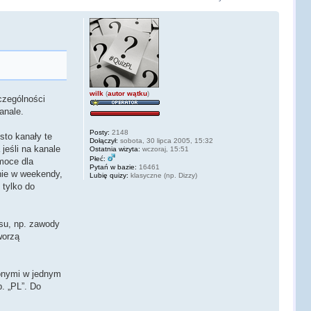
wilk
(
autor wątku
)
czególności
anale.
Posty:
2148
sto kanały te
Dołączył:
sobota, 30 lipca 2005, 15:32
jeśli na kanale
Ostatnia wizyta:
wczoraj, 15:51
Płeć:
omoce dla
Pytań w bazie:
16461
nie w weekendy,
Lubię quizy:
klasyczne (np. Dizzy)
 tylko do
su, np. zawody
worzą
zonymi w jednym
. „PL”. Do