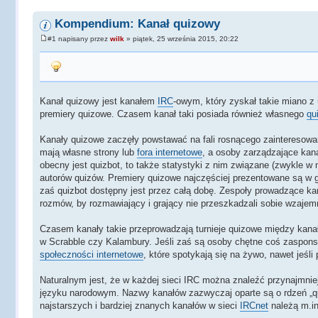
Kompendium: Kanał quizowy
#1 napisany przez
wilk
» piątek, 25 września 2015, 20:22
Kanał quizowy jest kanałem
IRC
-owym, który zyskał takie miano z 
premiery quizowe. Czasem kanał taki posiada również własnego
qu
Kanały quizowe zaczęły powstawać na fali rosnącego zainteresowa
mają własne strony lub
fora internetowe
, a osoby zarządzające ka
obecny jest quizbot, to także statystyki z nim związane (zwykle w
autorów quizów. Premiery quizowe najczęściej prezentowane są w 
zaś quizbot dostępny jest przez całą dobę. Zespoły prowadzące ka
rozmów, by rozmawiający i grający nie przeszkadzali sobie wzajemn
Czasem kanały takie przeprowadzają turnieje quizowe między kana
w Scrabble czy Kalambury. Jeśli zaś są osoby chętne coś zaspons
społeczności internetowe
, które spotykają się na żywo, nawet jeśli
Naturalnym jest, że w każdej sieci IRC można znaleźć przynajmni
języku narodowym. Nazwy kanałów zazwyczaj oparte są o rdzeń „qui
najstarszych i bardziej znanych kanałów w sieci
IRCnet
należą m.in