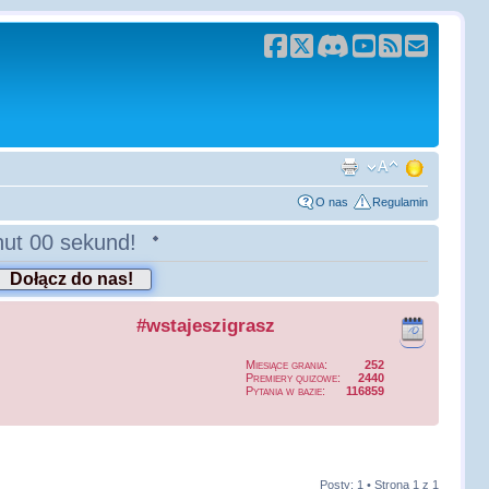
O nas
Regulamin
inut 00 sekund
!
#wstajeszigrasz
Miesiące grania:
252
Premiery quizowe:
2440
Pytania w bazie:
116859
Posty: 1 • Strona
1
z
1