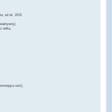
e
ta, od ok. 2015
ieaktywny),
z wilka,
stniejąca sieć),