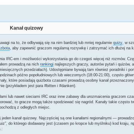
Kanał quizowy
uwagi na to, że odbywają się na nim bardziej lub mniej regularnie
quizy
, w sz
izbota
, aby zapewnić graczom regularną rozrywkę i zatrzymać ich dłużej na k
nia IRC-em i możliwości wykorzystania go do czegoś więcej niż rozmów. Czę
nałem prowadzą na nich
rankingi
najlepszych graczy, autorów pytań i quizów, a 
 miesięcznych przedziałach). Udostępniane bywają tam również poradniki i p
godzinach późno popołudniowych lub wieczornych (18:00-21:00), często głów
nały, które posiadają quizbota czasami prowadzą osobny kanał przeznaczony
ie (przykładem jest para #bitten i #danken).
łami lub nawet sieciami IRC oraz inne zabawy dla urozmaicenia graczom cza
orować, to gracze mogą także spodziewać się nagród. Kanały takie często t
 pochodzą z odległych miejsc.
ej jeden kanał quizowy. Najczęściej są one kanałami regionalnymi — prowad
z”, do którego dodawany jest (czasem po kropce lub myślniku) kod kraju, np
.: