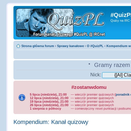
#QuizP
Quizy na IRC-
Strona główna forum
‹
Sprawy kanałowe
‹
O #QuizPL
‹
Kompendium wi
Gramy razem 
Nick:
#zostanwdomu
5 lipca (
niedziela
), 21:00
— wieczór premier quizowych
(
poradnik 
12 lipca (
niedziela
), 21:00
— wieczór premier quizowych
19 lipca (
niedziela
), 21:00
— wieczór premier quizowych
26 lipca (
niedziela
), 21:00
— wieczór premier quizowych
1 sierpnia o północy
—
comiesięczny reset punktacji i podsum
Kompendium: Kanał quizowy