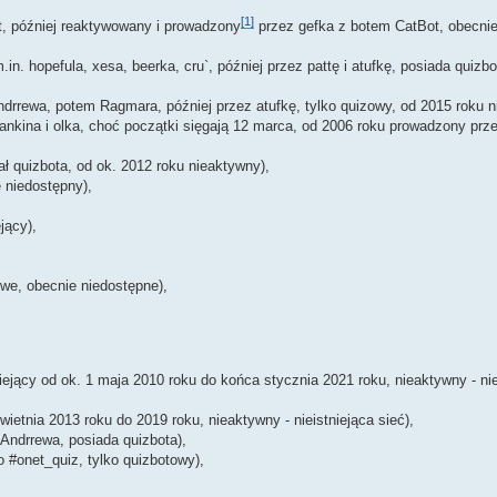
[1]
t, później reaktywowany i prowadzony
przez gefka z botem CatBot, obecni
n. hopefula, xesa, beerka, cru`, później przez pattę i atufkę, posiada quizbo
drrewa, potem Ragmara, później przez atufkę, tylko quizowy, od 2015 roku n
ankina i olka, choć początki sięgają 12 marca, od 2006 roku prowadzony prze
ł quizbota, od ok. 2012 roku nieaktywny),
e niedostępny),
jący),
owe, obecnie niedostępne),
jący od ok. 1 maja 2010 roku do końca stycznia 2021 roku, nieaktywny - niei
ietnia 2013 roku do 2019 roku, nieaktywny - nieistniejąca sieć),
Andrrewa, posiada quizbota),
 #onet_quiz, tylko quizbotowy),