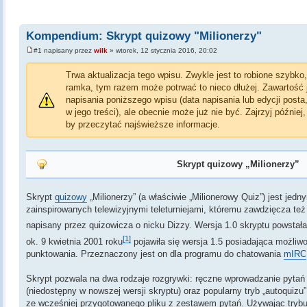
Kompendium: Skrypt quizowy "Milionerzy"
#1 napisany przez
wilk
» wtorek, 12 stycznia 2016, 20:02
Trwa aktualizacja tego wpisu. Zwykle jest to robione szybko
ramka, tym razem może potrwać to nieco dłużej. Zawartość j
napisania poniższego wpisu (data napisania lub edycji post
w jego treści), ale obecnie może już nie być. Zajrzyj później
by przeczytać najświeższe informacje.
Skrypt quizowy „Milionerzy”
Skrypt
quizowy
„Milionerzy” (a właściwie „Milionerowy Quiz”) jest jedn
zainspirowanych telewizyjnymi teleturniejami, któremu zawdzięcza też
napisany przez quizowicza o nicku Dizzy. Wersja 1.0 skryptu powstała
[1]
ok. 9 kwietnia 2001 roku
pojawiła się wersja 1.5 posiadająca możli
punktowania. Przeznaczony jest on dla programu do chatowania
mIRC
Skrypt pozwala na dwa rodzaje rozgrywki: ręczne wprowadzanie pyta
(niedostępny w nowszej wersji skryptu) oraz popularny tryb „autoquizu
ze wcześniej przygotowanego pliku z zestawem pytań. Używając tryb