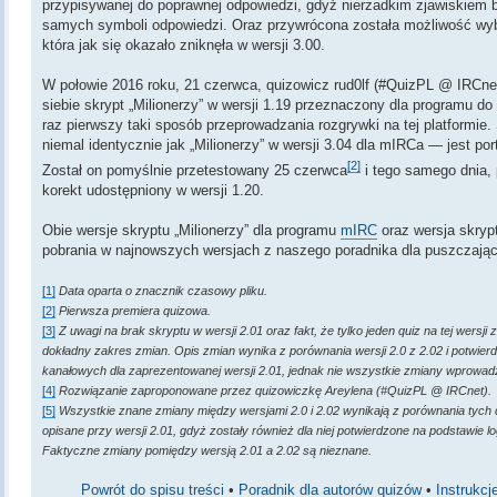
przypisywanej do poprawnej odpowiedzi, gdyż nierzadkim zjawiskiem b
samych symboli odpowiedzi. Oraz przywrócona została możliwość wyb
która jak się okazało zniknęła w wersji 3.00.
W połowie 2016 roku, 21 czerwca, quizowicz rud0lf (#QuizPL @ IRCnet
siebie skrypt „Milionerzy” w wersji 1.19 przeznaczony dla programu d
raz pierwszy taki sposób przeprowadzania rozgrywki na tej platformie. 
niemal identycznie jak „Milionerzy” w wersji 3.04 dla mIRCa — jest po
[2]
Został on pomyślnie przetestowany 25 czerwca
i tego samego dnia,
korekt udostępniony w wersji 1.20.
Obie wersje skryptu „Milionerzy” dla programu
mIRC
oraz wersja skryp
pobrania w najnowszych wersjach z naszego poradnika dla puszczając
[1]
Data oparta o znacznik czasowy pliku.
[2]
Pierwsza premiera quizowa.
[3]
Z uwagi na brak skryptu w wersji 2.01 oraz fakt, że tylko jeden quiz na tej wersji 
dokładny zakres zmian. Opis zmian wynika z porównania wersji 2.0 z 2.02 i potwierd
kanałowych dla zaprezentowanej wersji 2.01, jednak nie wszystkie zmiany wprowad
[4]
Rozwiązanie zaproponowane przez quizowiczkę Areylena (#QuizPL @ IRCnet).
[5]
Wszystkie znane zmiany między wersjami 2.0 i 2.02 wynikają z porównania tych 
opisane przy wersji 2.01, gdyż zostały również dla niej potwierdzone na podstawie 
Faktyczne zmiany pomiędzy wersją 2.01 a 2.02 są nieznane.
Powrót do spisu treści
•
Poradnik dla autorów quizów
•
Instrukcj