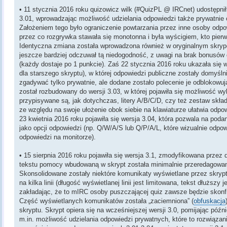
• 11 stycznia 2016 roku quizowicz wilk (#QuizPL @ IRCnet) udostępnił
3.01, wprowadzając możliwość udzielania odpowiedzi także prywatnie 
Założeniem tego było ograniczenie powtarzania przez inne osoby od
przez co rozgrywka stawała się monotonna i była wyścigiem, kto pier
Identyczna zmiana została wprowadzona również w oryginalnym skrypci
jeszcze bardziej odczuwał tą niedogodność, z uwagi na brak bonusów
(każdy dostaje po 1 punkcie). Zaś 22 stycznia 2016 roku ukazała się w
dla starszego skryptu), w której odpowiedzi publiczne zostały domyśl
zgadywać tylko prywatnie, ale dodane zostało polecenie je odblokowuj
został rozbudowany do wersji 3.03, w której pojawiła się możliwość 
przypisywane są, jak dotychczas, litery A/B/C/D, czy też zestaw składa
ze względu na swoje ułożenie obok siebie na klawiaturze ułatwia odpo
23 kwietnia 2016 roku pojawiła się wersja 3.04, która pozwala na po
jako opcji odpowiedzi (np. Q/W/A/S lub Q/P/A/L, które wizualnie odpo
odpowiedzi na monitorze).
• 15 sierpnia 2016 roku pojawiła się wersja 3.1, zmodyfikowana przez
tekstu pomocy wbudowaną w skrypt została minimalnie przeredagowan
Skonsolidowane zostały niektóre komunikaty wyświetlane przez skrypt, 
na kilka linii (długość wyświetlanej linii jest limitowana, tekst dłuższy j
zakładając, że to mIRC osoby puszczającej quiz zawsze będzie skonfig
Część wyświetlanych komunikatów została „zaciemniona” (
obfuskacja
skryptu. Skrypt opiera się na wcześniejszej wersji 3.0, pomijając późn
m.in. możliwość udzielania odpowiedzi prywatnych, które to rozwiązan