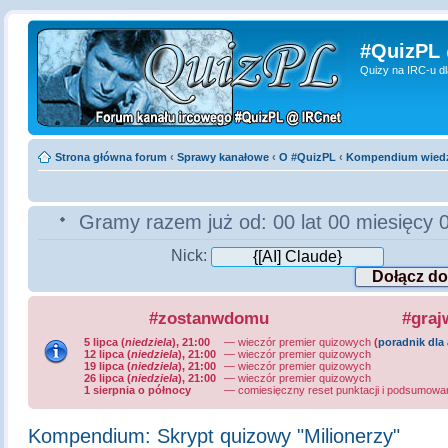
#QuizPL
Quizy na IRC-u d
Strona główna forum
‹
Sprawy kanałowe
‹
O #QuizPL
‹
Kompendium wiedz
Gramy razem już od:
00 lat 00 miesięcy 
Nick:
#zostanwdomu
#graj
5 lipca (
niedziela
), 21:00
— wieczór premier quizowych
(
poradnik dla
12 lipca (
niedziela
), 21:00
— wieczór premier quizowych
19 lipca (
niedziela
), 21:00
— wieczór premier quizowych
26 lipca (
niedziela
), 21:00
— wieczór premier quizowych
1 sierpnia o północy
—
comiesięczny reset punktacji i podsumowa
Kompendium: Skrypt quizowy "Milionerzy"