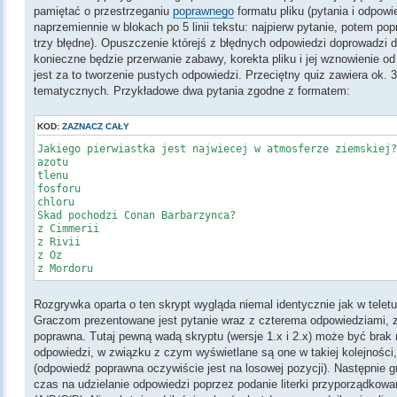
pamiętać o przestrzeganiu
poprawnego
formatu pliku (pytania i odpow
naprzemiennie w blokach po 5 linii tekstu: najpierw pytanie, potem p
trzy błędne). Opuszczenie którejś z błędnych odpowiedzi doprowadzi d
konieczne będzie przerwanie zabawy, korekta pliku i jej wznowienie o
jest za to tworzenie pustych odpowiedzi. Przeciętny quiz zawiera ok. 
tematycznych. Przykładowe dwa pytania zgodne z formatem:
KOD:
ZAZNACZ CAŁY
Jakiego pierwiastka jest najwiecej w atmosferze ziemskiej
azotu
tlenu
fosforu
chloru
Skad pochodzi Conan Barbarzynca?
z Cimmerii
z Rivii
z Oz
z Mordoru
Rozgrywka oparta o ten skrypt wygląda niemal identycznie jak w teletu
Graczom prezentowane jest pytanie wraz z czterema odpowiedziami, z 
poprawna. Tutaj pewną wadą skryptu (wersje 1.x i 2.x) może być bra
odpowiedzi, w związku z czym wyświetlane są one w takiej kolejności, 
(odpowiedź poprawna oczywiście jest na losowej pozycji). Następnie g
czas na udzielanie odpowiedzi poprzez podanie literki przyporządkow