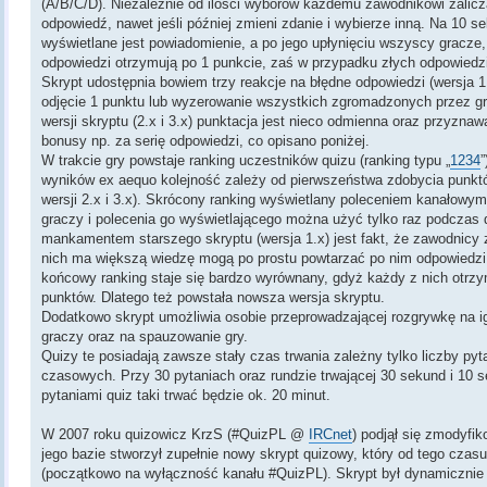
(A/B/C/D). Niezależnie od ilości wyborów każdemu zawodnikowi zalicza
odpowiedź, nawet jeśli później zmieni zdanie i wybierze inną. Na 10
wyświetlane jest powiadomienie, a po jego upłynięciu wszyscy gracze, 
odpowiedzi otrzymują po 1 punkcie, zaś w przypadku złych odpowiedzi
Skrypt udostępnia bowiem trzy reakcje na błędne odpowiedzi (wersja 1
odjęcie 1 punktu lub wyzerowanie wszystkich zgromadzonych przez g
wersji skryptu (2.x i 3.x) punktacja jest nieco odmienna oraz przyzna
bonusy np. za serię odpowiedzi, co opisano poniżej.
W trakcie gry powstaje ranking uczestników quizu (ranking typu „
1234
wyników ex aequo kolejność zależy od pierwszeństwa zdobycia punktó
wersji 2.x i 3.x). Skrócony ranking wyświetlany poleceniem kanałowy
graczy i polecenia go wyświetlającego można użyć tylko raz podcza
mankamentem starszego skryptu (wersja 1.x) jest fakt, że zawodnicy z
nich ma większą wiedzę mogą po prostu powtarzać po nim odpowiedzi
końcowy ranking staje się bardzo wyrównany, gdyż każdy z nich otrzy
punktów. Dlatego też powstała nowsza wersja skryptu.
Dodatkowo skrypt umożliwia osobie przeprowadzającej rozgrywkę na 
graczy oraz na spauzowanie gry.
Quizy te posiadają zawsze stały czas trwania zależny tylko liczby py
czasowych. Przy 30 pytaniach oraz rundzie trwającej 30 sekund i 10
pytaniami quiz taki trwać będzie ok. 20 minut.
W 2007 roku quizowicz KrzS (#QuizPL @
IRCnet
) podjął się zmodyfik
jego bazie stworzył zupełnie nowy skrypt quizowy, który od tego czas
(początkowo na wyłączność kanału #QuizPL). Skrypt był dynamicznie r