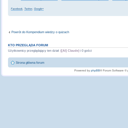
Facebook
,
Twitter
,
Google+
Powrót do Kompendium wiedzy o quizach
KTO PRZEGLĄDA FORUM
Użytkownicy przeglądający ten dział:
{[AI] Claude}
i 0 gości
Strona główna forum
Powered by
phpBB
® Forum Software ©