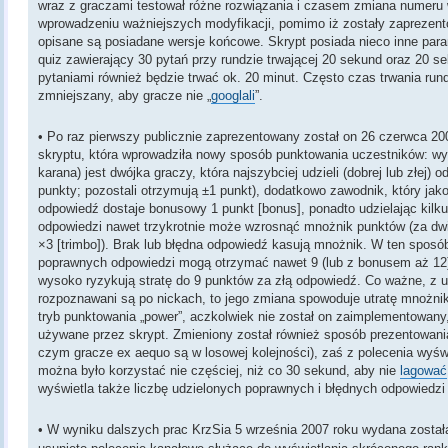
wraz z graczami testował różne rozwiązania i czasem zmiana numeru 
wprowadzeniu ważniejszych modyfikacji, pomimo iż zostały zaprezent
opisane są posiadane wersje końcowe. Skrypt posiada nieco inne par
quiz zawierający 30 pytań przy rundzie trwającej 20 sekund oraz 20 
pytaniami również będzie trwać ok. 20 minut. Często czas trwania rund
zmniejszany, aby gracze nie „
googlali
”.
• Po raz pierwszy publicznie zaprezentowany został on 26 czerwca 20
skryptu, która wprowadziła nowy sposób punktowania uczestników: wyż
karana) jest dwójka graczy, która najszybciej udzieli (dobrej lub złej) 
punkty; pozostali otrzymują ±1 punkt), dodatkowo zawodnik, który jak
odpowiedź dostaje bonusowy 1 punkt [bonus], ponadto udzielając kilk
odpowiedzi nawet trzykrotnie może wzrosnąć mnożnik punktów (za dwie
×3 [trimbo]). Brak lub błędna odpowiedź kasują mnożnik. W ten sposób 
poprawnych odpowiedzi mogą otrzymać nawet 9 (lub z bonusem aż 12) 
wysoko ryzykują stratę do 9 punktów za złą odpowiedź. Co ważne, z u
rozpoznawani są po nickach, to jego zmiana spowoduje utratę mnożni
tryb punktowania „power”, aczkolwiek nie został on zaimplementowany, 
używane przez skrypt. Zmieniony został również sposób prezentowania
czym gracze ex aequo są w losowej kolejności), zaś z polecenia wyśw
można było korzystać nie częściej, niż co 30 sekund, aby nie
lagować
wyświetla także liczbę udzielonych poprawnych i błędnych odpowiedzi
• W wyniku dalszych prac KrzSia 5 września 2007 roku wydana został