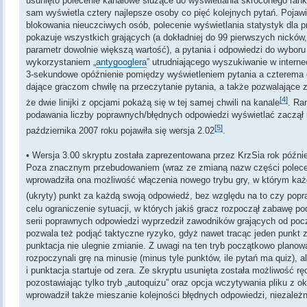
usunięto polecenie kanałowe służące do wyświetlania skróconego ran
sam wyświetla cztery najlepsze osoby co pięć kolejnych pytań. Pojawi
blokowania nieuczciwych osób, polecenie wyświetlania statystyk dla
pokazuje wszystkich grających (a dokładniej do 99 pierwszych nicków
parametr dowolnie większą wartość), a pytania i odpowiedzi do wybor
wykorzystaniem „
antygooglera
” utrudniającego wyszukiwanie w intern
3-sekundowe opóźnienie pomiędzy wyświetleniem pytania a czterema
dające graczom chwilę na przeczytanie pytania, a także pozwalające z
[4]
że dwie linijki z opcjami pokażą się w tej samej chwili na kanale
. Ra
podawania liczby poprawnych/błędnych odpowiedzi wyświetlać zaczął 
[5]
października 2007 roku pojawiła się wersja 2.02
.
• Wersja 3.00 skryptu została zaprezentowana przez KrzSia rok późnie
Poza znacznym przebudowaniem (wraz ze zmianą nazw części polece
wprowadziła ona możliwość włączenia nowego trybu gry, w którym każ
(ukryty) punkt za każdą swoją odpowiedź, bez względu na to czy popr
celu ograniczenie sytuacji, w których jakiś gracz rozpoczął zabawę pod 
serii poprawnych odpowiedzi wyprzedził zawodników grających od po
pozwala też podjąć taktyczne ryzyko, gdyż nawet tracąc jeden punkt
punktacja nie ulegnie zmianie. Z uwagi na ten tryb początkowo plan
rozpoczynali grę na minusie (minus tyle punktów, ile pytań ma quiz), 
i punktacja startuje od zera. Ze skryptu usunięta została możliwość 
pozostawiając tylko tryb „autoquizu” oraz opcja wczytywania pliku z o
wprowadził także mieszanie kolejności błędnych odpowiedzi, niezależni