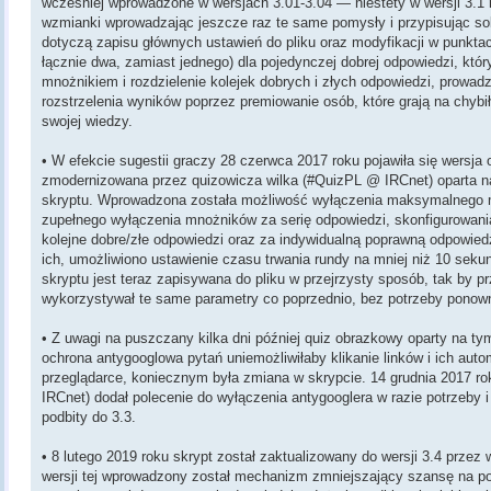
wcześniej wprowadzone w wersjach 3.01-3.04 — niestety w wersji 3.1 
wzmianki wprowadzając jeszcze raz te same pomysły i przypisując sob
dotyczą zapisu głównych ustawień do pliku oraz modyfikacji w punktac
łącznie dwa, zamiast jednego) dla pojedynczej dobrej odpowiedzi, któ
mnożnikiem i rozdzielenie kolejek dobrych i złych odpowiedzi, prowa
rozstrzelenia wyników poprzez premiowanie osób, które grają na chybił-
swojej wiedzy.
• W efekcie sugestii graczy 28 czerwca 2017 roku pojawiła się wersja
zmodernizowana przez quizowicza wilka (#QuizPL @ IRCnet) oparta na 
skryptu. Wprowadzona została możliwość wyłączenia maksymalnego
zupełnego wyłączenia mnożników za serię odpowiedzi, skonfigurowani
kolejne dobre/złe odpowiedzi oraz za indywidualną poprawną odpowie
ich, umożliwiono ustawienie czasu trwania rundy na mniej niż 10 seku
skryptu jest teraz zapisywana do pliku w przejrzysty sposób, tak by 
wykorzystywał te same parametry co poprzednio, bez potrzeby ponown
• Z uwagi na puszczany kilka dni później quiz obrazkowy oparty na tym
ochrona antygooglowa pytań uniemożliwiłaby klikanie linków i ich aut
przeglądarce, koniecznym była zmiana w skrypcie. 14 grudnia 2017 r
IRCnet) dodał polecenie do wyłączenia antygooglera w razie potrzeby i
podbity do 3.3.
• 8 lutego 2019 roku skrypt został zaktualizowany do wersji 3.4 prze
wersji tej wprowadzony został mechanizm zmniejszający szansę na pow