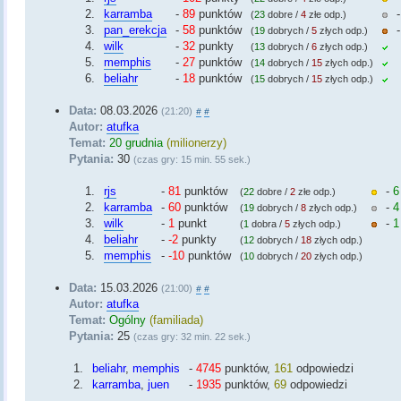
2.
karramba
-
89
punktów
(
23
dobre /
4
złe odp.)
3.
pan_erekcja
-
58
punktów
(
19
dobrych /
5
złych odp.)
4.
wilk
-
32
punkty
(
13
dobrych /
6
złych odp.)
5.
memphis
-
27
punktów
(
14
dobrych /
15
złych odp.)
6.
beliahr
-
18
punktów
(
15
dobrych /
15
złych odp.)
Data:
08.03.2026
(21:20)
#
#
Autor:
atufka
Temat:
20 grudnia
(milionerzy)
Pytania:
30
(czas gry: 15 min. 55 sek.)
1.
rjs
-
81
punktów
-
6
(
22
dobre /
2
złe odp.)
2.
karramba
-
60
punktów
-
4
(
19
dobrych /
8
złych odp.)
3.
wilk
-
1
punkt
-
1
(
1
dobra /
5
złych odp.)
4.
beliahr
-
-2
punkty
(
12
dobrych /
18
złych odp.)
5.
memphis
-
-10
punktów
(
10
dobrych /
20
złych odp.)
Data:
15.03.2026
(21:00)
#
#
Autor:
atufka
Temat:
Ogólny
(familiada)
Pytania:
25
(czas gry: 32 min. 22 sek.)
1.
beliahr
,
memphis
-
4745
punktów,
161
odpowiedzi
2.
karramba
,
juen
-
1935
punktów,
69
odpowiedzi