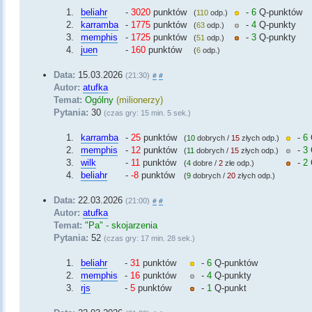
1.
beliahr
-
3020
punktów
-
6
Q-punktów
(
110
odp.)
2.
karramba
-
1775
punktów
-
4
Q-punkty
(
63
odp.)
3.
memphis
-
1725
punktów
-
3
Q-punkty
(
51
odp.)
4.
juen
-
160
punktów
(
6
odp.)
Data:
15.03.2026
(21:30)
#
#
Autor:
atufka
Temat:
Ogólny
(milionerzy)
Pytania:
30
(czas gry: 15 min. 5 sek.)
1.
karramba
-
25
punktów
-
6
(
10
dobrych /
15
złych odp.)
2.
memphis
-
12
punktów
-
3
(
11
dobrych /
15
złych odp.)
3.
wilk
-
11
punktów
-
2
(
4
dobre /
2
złe odp.)
4.
beliahr
-
-8
punktów
(
9
dobrych /
20
złych odp.)
Data:
22.03.2026
(21:00)
#
#
Autor:
atufka
Temat:
"Pa" - skojarzenia
Pytania:
52
(czas gry: 17 min. 28 sek.)
1.
beliahr
-
31
punktów
-
6
Q-punktów
2.
memphis
-
16
punktów
-
4
Q-punkty
3.
rjs
-
5
punktów
-
1
Q-punkt