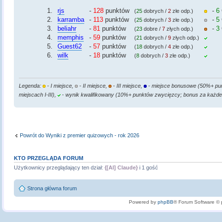
1.
rjs
-
128
punktów
-
6
(
25
dobrych /
2
złe odp.)
2.
karramba
-
113
punktów
-
5
(
25
dobrych /
3
złe odp.)
3.
beliahr
-
81
punktów
-
3
(
23
dobre /
7
złych odp.)
4.
memphis
-
59
punktów
(
21
dobrych /
9
złych odp.)
5.
Guest62
-
57
punktów
(
18
dobrych /
4
złe odp.)
6.
wilk
-
18
punktów
(
8
dobrych /
3
złe odp.)
Legenda:
- I miejsce,
- II miejsce,
- III miejsce,
- miejsce bonusowe (50%+ pun
miejscach I-III),
- wynik kwalifikowany (10%+ punktów zwycięzcy; bonus za każde 
Powrót do Wyniki z premier quizowych - rok 2026
KTO PRZEGLĄDA FORUM
Użytkownicy przeglądający ten dział:
{[AI] Claude}
i 1 gość
Strona główna forum
Powered by
phpBB
® Forum Software ©