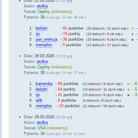
Data:
22.03.2026
(21:30)
#
#
Autor:
atufka
Temat:
Ogólny
(milionerzy)
Pytania:
30
(czas gry: 21 min. 49 sek.)
1.
beliahr
-
81
punktów
(
18
dobrych /
12
złych odp.)
2.
rjs
-
74
punkty
(
19
dobrych /
4
złe odp.)
3.
pan_erekcja
-
36
punktów
(
18
dobrych /
8
złych odp.)
4.
memphis
-
5
punktów
(
13
dobrych /
17
złych odp.)
Data:
29.03.2026
(21:00)
#
#
Autor:
atufka
Temat:
Ogólny
(milionerzy)
Pytania:
30
(czas gry: 20 min. 37 sek.)
1.
karramba
-
66
punktów
-
6
(
21
dobrych /
6
złych odp.)
2.
beliahr
-
64
punkty
-
5
(
19
dobrych /
11
złych odp.)
3.
rjs
-
41
punktów
-
3
(
19
dobrych /
6
złych odp.)
4.
wilk
-
6
punktów
(
6
dobrych /
8
złych odp.)
5.
memphis
-
-10
punktów
(
11
dobrych /
18
złych odp.)
Data:
29.03.2026
(21:30)
#
#
Autor:
atufka
Temat:
USA
(milionerzy)
Pytania:
30
(czas gry: 15 min. 11 sek.)