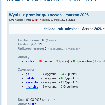
Wyniki z premier quizowych - marzec 2026
#1 napisany przez
wilk
» niedziela, 29 marca 2026, 22:12
-dekada
-rok
-miesiąc
~ Marzec
2026
Liczba premier:
10
(1 autor)
Liczba pytań:
338
Unikatowi gracze:
9
(6 medalistów, 4 zwycięzców)
Autorzy:
•
atufka
-
10
premier (
338
pytań)
-
80
Q-punktów
(plus ok. 
Zwycięzcy:
•
rjs
-
4
wygrane
-
24
Q-punkty
•
beliahr
-
3
wygrane
-
18
Q-punktów
•
karramba
-
2
wygrane
-
12
Q-punktów
•
memphis
-
1
wygrana
-
6
Q-punktów
Data:
01.03.2026
(21:00)
#
#
Autor:
atufka