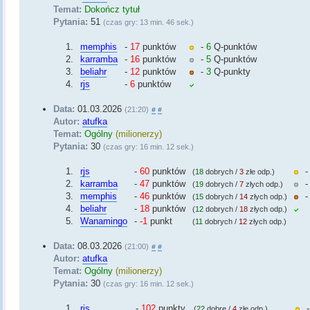
Temat:
Dokończ tytuł
Pytania:
51
(czas gry: 13 min. 46 sek.)
1.
memphis
-
17
punktów
-
6
Q-punktów
2.
karramba
-
16
punktów
-
5
Q-punktów
3.
beliahr
-
12
punktów
-
3
Q-punkty
4.
rjs
-
6
punktów
Data:
01.03.2026
(21:20)
#
#
Autor:
atufka
Temat:
Ogólny
(milionerzy)
Pytania:
30
(czas gry: 16 min. 12 sek.)
1.
rjs
-
60
punktów
(
18
dobrych /
3
złe odp.)
2.
karramba
-
47
punktów
(
19
dobrych /
7
złych odp.)
3.
memphis
-
46
punktów
(
15
dobrych /
14
złych odp.)
4.
beliahr
-
18
punktów
(
12
dobrych /
18
złych odp.)
5.
Wanamingo
-
-1
punkt
(
11
dobrych /
12
złych odp.)
Data:
08.03.2026
(21:00)
#
#
Autor:
atufka
Temat:
Ogólny
(milionerzy)
Pytania:
30
(czas gry: 16 min. 12 sek.)
1.
rjs
-
102
punkty
(
22
dobre /
4
złe odp.)