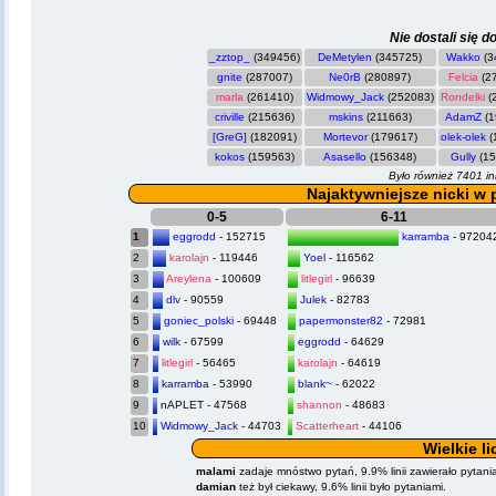
Nie dostali się d
_zztop_
(349456)
DeMetylen
(345725)
Wakko
(3
gnite
(287007)
Ne0rB
(280897)
Felcia
(2
marla
(261410)
Widmowy_Jack
(252083)
Rondelki
(
criville
(215636)
mskins
(211663)
AdamZ
(1
[GreG]
(182091)
Mortevor
(179617)
olek-olek
(
kokos
(159563)
Asasello
(156348)
Gully
(15
Było również 7401 in
Najaktywniejsze nicki w 
0-5
6-11
1
eggrodd
- 152715
karramba
- 97204
2
karolajn
- 119446
Yoel
- 116562
3
Areylena
- 100609
litlegirl
- 96639
4
dlv
- 90559
Julek
- 82783
5
goniec_polski
- 69448
papermonster82
- 72981
6
wilk
- 67599
eggrodd
- 64629
7
litlegirl
- 56465
karolajn
- 64619
8
karramba
- 53990
blank~
- 62022
9
nAPLET
- 47568
shannon
- 48683
10
Widmowy_Jack
- 44703
Scatterheart
- 44106
Wielkie l
malami
zadaje mnóstwo pytań, 9.9% linii zawierało pytani
damian
też był ciekawy, 9.6% linii było pytaniami.