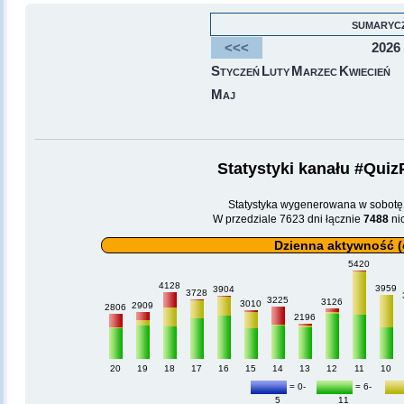
sumaryc
<<<
2026
Styczeń
Luty
Marzec
Kwiecień
Maj
Statystyki kanału #Quiz
Statystyka wygenerowana w sobotę,
W przedziale 7623 dni łącznie
7488
ni
Dzienna aktywność (o
5420
4128
3959
3904
3728
3225
3126
3010
2909
2806
2196
20
19
18
17
16
15
14
13
12
11
10
= 0-
= 6-
5
11