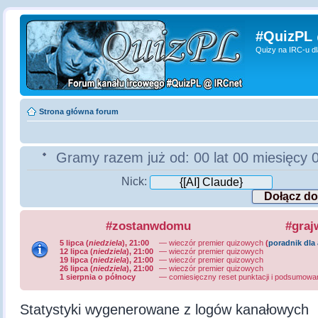
#QuizPL
Quizy na IRC-u d
Strona główna forum
Gramy razem już od:
00 lat 00 miesięcy 
Nick:
#zostanwdomu
#graj
5 lipca (
niedziela
), 21:00
— wieczór premier quizowych
(
poradnik dla
12 lipca (
niedziela
), 21:00
— wieczór premier quizowych
19 lipca (
niedziela
), 21:00
— wieczór premier quizowych
26 lipca (
niedziela
), 21:00
— wieczór premier quizowych
1 sierpnia o północy
—
comiesięczny reset punktacji i podsumowa
Statystyki wygenerowane z logów kanałowych