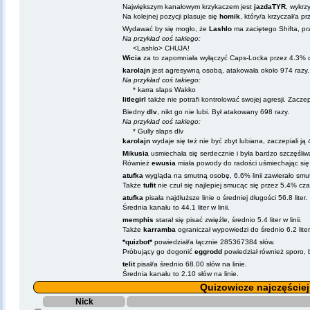
Największym kanałowym krzykaczem jest
jazdaTYR
, wykrz
Na kolejnej pozycji plasuje się
homik
, który/a krzyczał/a 
Wydawać by się mogło, że
Lashlo
ma zaciętego Shifta, prz
Na przykład coś takiego:
<Lashlo> CHUJA!
Wicia
za to zapomniała wyłączyć Caps-Locka przez 4.3% cza
karolajn
jest agresywną osobą, atakowała około 974 razy.
Na przykład coś takiego:
* karra slaps Wakko
litlegirl
także nie potrafi kontrolować swojej agresji. Zacze
Biedny
dlv
, nikt go nie lubi. Był atakowany 698 razy.
Na przykład coś takiego:
* Gully slaps dlv
karolajn
wydaje się też nie być zbyt lubiana, zaczepiali ją 
Mikusia
usmiechała się serdecznie i była bardzo szczęśliwa
Również
ewusia
miała powody do radości uśmiechając si
atufka
wygląda na smutną osobę, 6.6% linii zawierało smut
Także
tufit
nie czuł się najlepiej smucąc się przez 5.4% cz
atufka
pisała najdłuższe linie o średniej długości 56.8 liter.
Średnia kanału to 44.1 liter w linii.
memphis
starał się pisać zwięźle, średnio 5.4 liter w linii.
Także
karramba
ograniczał wypowiedzi do średnio 6.2 liter
*quizbot*
powiedział/a łącznie 285367384 słów.
Próbujący go dogonić
eggrodd
powiedział również sporo,
telit
pisał/a średnio 68.00 słów na linie.
Średnia kanału to 2.10 słów na linie.
Quizowicze najczęściej
Nick