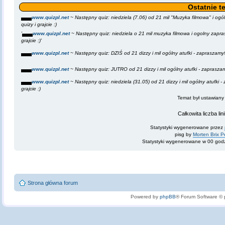
Ostatnie t
▄▄▄
www.quizpl.net
~ Następny quiz: niedziela (7.06) od 21 mil "Muzyka filmowa" i ogól
quizy i grajcie :)
'▄▄▄
www.quizpl.net
~ Następny quiz: niedziela o 21 mil muzyka filmowa i ogolny zapras
grajcie :)'
▄▄▄
www.quizpl.net
~ Następny quiz: DZIŚ od 21 dizzy i mil ogólny atufki - zapraszamy! ~
▄▄▄
www.quizpl.net
~ Następny quiz: JUTRO od 21 dizzy i mil ogólny atufki - zapraszamy!
▄▄▄
www.quizpl.net
~ Następny quiz: niedziela (31.05) od 21 dizzy i mil ogólny atufki -
grajcie :)
Temat był ustawiany
Całkowita liczba lin
Statystyki wygenerowane przez
pisg by
Morten Brix 
Statystyki wygenerowane w 00 godz
Strona główna forum
Powered by
phpBB
® Forum Software ©