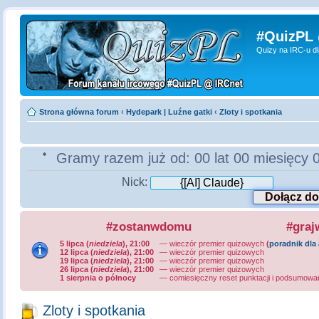
#QuizPL
Quizy na IRC-u d
Strona główna forum
‹
Hydepark | Luźne gatki
‹
Zloty i spotkania
Gramy razem już od:
00 lat 00 miesięcy 
Nick:
#zostanwdomu
#graj
5 lipca (
niedziela
), 21:00
— wieczór premier quizowych
(
poradnik dla
12 lipca (
niedziela
), 21:00
— wieczór premier quizowych
19 lipca (
niedziela
), 21:00
— wieczór premier quizowych
26 lipca (
niedziela
), 21:00
— wieczór premier quizowych
1 sierpnia o północy
—
comiesięczny reset punktacji i podsumowa
Zloty i spotkania