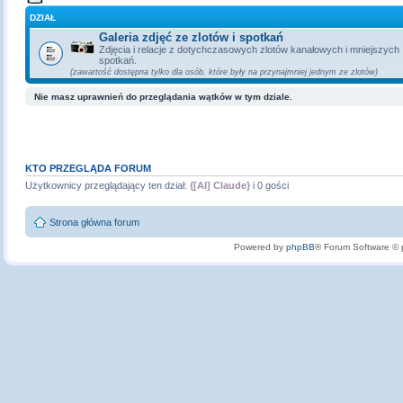
DZIAŁ
Galeria zdjęć ze zlotów i spotkań
Zdjęcia i relacje z dotychczasowych zlotów kanałowych i mniejszych
spotkań.
(zawartość dostępna tylko dla osób, które były na przynajmniej jednym ze zlotów)
Nie masz uprawnień do przeglądania wątków w tym dziale.
KTO PRZEGLĄDA FORUM
Użytkownicy przeglądający ten dział:
{[AI] Claude}
i 0 gości
Strona główna forum
Powered by
phpBB
® Forum Software ©